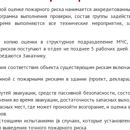
мой оценке пожарного риска нанимается аккредитованны
грамма выполнения проверки, состав группы задейст
время выполняются все технические мероприятия, з
ет копию оценки в структурное подразделение МЧС,
 рисков поступают в отдел не позднее 5 рабочих дней.
едаются Заказчику.
ния соответствия объекта существующим рискам включа
нной с пожарными рисками в здании (проект, декларац
утей эвакуации, средств пассивной безопасности, сос
ения во время эвакуации, достаточность запасных выходо
сных мест, где может произойти возгорание, и оценка 
ов.
стоящими испытаниями (в случаях, которые установле
 выведения точного пожарного риска.