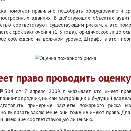
ска помогает правильно подобрать оборудование и с
построенных зданиях. В действующих объектах аудит
стью соответствуют существующим рискам, а это помо
истек срок заключения (1-3 года), юридическое лицо ос
о все соблюдено на должном уровне. Штрафы в этот пе
еет право проводить оценку
№304 от 7 апреля 2009 г указывает кто имеет прав
мпания-подрядчик, ни сам застройщик и будущий владеле
одготовить примерные расчеты пожарного риска мо
но выдавать заключение они тоже не имеют права. Для
 и имеющие соответствующую лицензию.
по обеспечению пожарной безопасности ведет реестр 