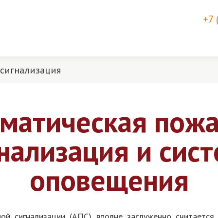
+7 
 сигнализация
матическая пож
нализация и сис
оповещения
ой сигнализации (АПС) вполне заслуженно считается