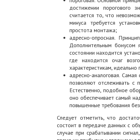
пороговая. Основной принц
достижении порогового з
считается то, что невозмо
минуса требуется установ
простота монтажа;
адресно-опросная. Принци
Дополнительным бонусом я
состоянии находится устано
где находится очаг возг
характеристикам, идеально
адресно-аналоговая. Самая 
позволяют отслеживать с п
Естественно, подобное обо
оно обеспечивает самый на
повышенные требования без
Следует отметить, что достато
состоит в передаче данных с об
случае при срабатывании сигнал