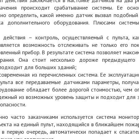
ип действия заключается в настойке датчиков на два 
начения происходит срабатывание системы. Ее осн
жно определить, какой именно датчик вызвал подобный 
ка дополнительного оборудования. Плюсами систем
п действия – контроль, осуществляемый с пульта, к
вляется возможность отслеживать не только его пок
вленный прибор. В результате система позволяет макси
орания. Она стоит несколько дороже предыдущего 
 подходит для больших зданий;
современная из перечисленных система. Ее эксплуатаци
ульта все передаваемые датчиками параметры, получ
рудование обладает более дорогой стоимостью, чем оп
дежный из возможных уровень защиты и подходит для з
опасности.
чно часто заказчиками используется система монито
ъекта на единый пульт, находящийся в ближайшем пож
, в первую очередь, автоматически попадает к спасат