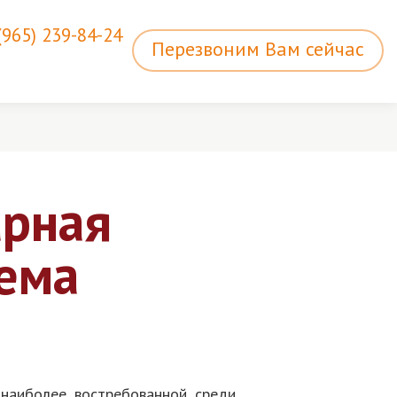
(965) 239-84-24
Перезвоним Вам сейчас
арная
тема
 наиболее востребованной среди