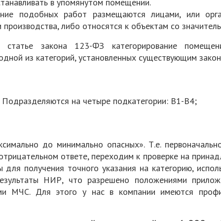
танавливать в упомянутом помещении.
ение подобных работ размещаются лицами, или орга
 производства, либо относятся к объектам со значитель
й статье закона 123-ФЗ категорирование помещен
 одной из категорий, установленных существующим зако
. Подразделяются на четыре подкатегории: В1-В4;
симально до минимально опасных». Т.е. первоначально
отрицательном ответе, переходим к проверке на принадле
ы для получения точного указания на категорию, испол
 результаты НИР, что разрешено положениями прило
ми МЧС. Для этого у нас в компании имеются проф