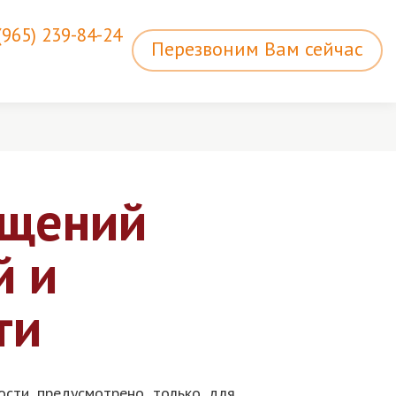
(965) 239-84-24
Перезвоним Вам сейчас
ещений
й и
ти
ости предусмотрено только для