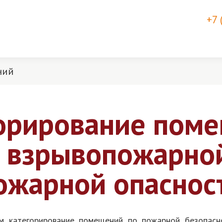
+7 
ний
орирование пом
 взрывопожарно
ожарной опаснос
м категорирование помещений по пожарной безопасн