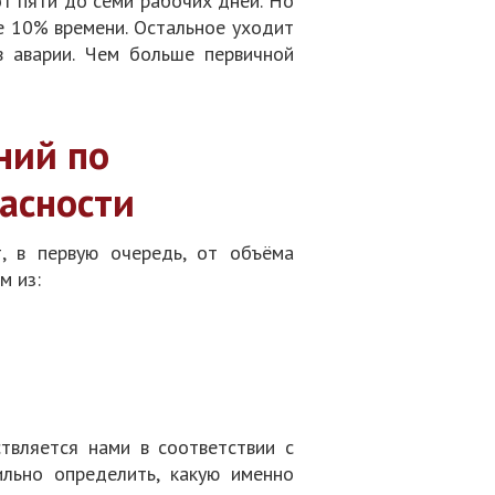
т пяти до семи рабочих дней. Но
е 10% времени. Остальное уходит
в аварии. Чем больше первичной
ний по
асности
т, в первую очередь, от объёма
м из:
твляется нами в соответствии с
льно определить, какую именно